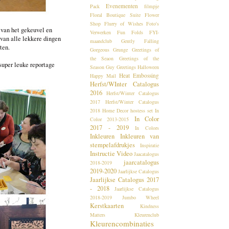
Evenementen
Pack
filmpje
Floral Boutique Suite
Flower
Shop
Flurry of Wishes
Foto's
 van het gekeuvel en
Verwerken
Fun Folds
FYI-
 van alle lekkere dingen
maandclub
Gently Falling
ten.
Gorgeous Grunge
Greetings of
the Seaon
Greetings of the
super leuke reportage
Season
Guy Greetings
Halloween
Heat Embossing
Happy Mail
Herfst/WInter Catalogus
2016
Herfst/Winter Catalogus
2017
Herfst/Winter Catalogus
2018
Home Decor
hostess set
In
In Color
Color 2013-2015
2017 - 2019
In Colors
Inkleuren
Inkleuren van
stempelafdrukjes
Inspiratie
Instructie Video
Jaacatalogus
jaarcatalogus
2018-2019
2019-2020
Jaarlijkse Catalogus
Jaarlijkse Catalogus 2017
- 2018
Jaarlijkse Catalogus
2018-2019
Jumbo Wheel
Kerstkaarten
Kindness
Matters
Kleurenclub
Kleurencombinaties