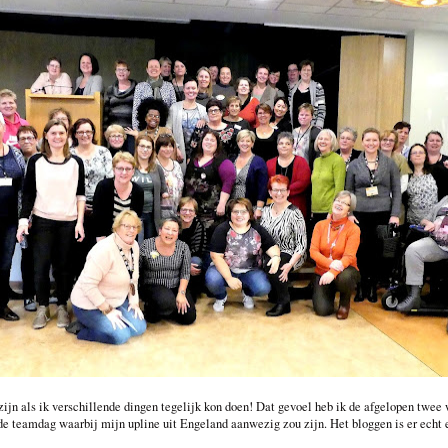
zijn als ik verschillende dingen tegelijk kon doen! Dat gevoel heb ik de afgelopen twee
de teamdag waarbij mijn upline uit Engeland aanwezig zou zijn. Het bloggen is er echt e