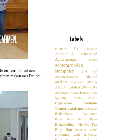
Labels
3D projecten
#GDP024
Aanbieding
achtergond
Achtergronden maken
achtergronden
stempelen
e en Terri. Ik had een
acryl verf
i album maken met Project
Alcohol
Afstempeltechniek
Markers
Algemeen
Altenew
Annual Catalog 2017-2018
Apothecary Accent Framelits
Art
Atistic
Specially 2016
Autumn-
Expressions
Winter Catalogue
Babykaart
Bedankkaart
Beginners
België
Berry Basket
Beurs
Blendabilities
Blender Pen
Blog Hop
bloomin' hearts
Blooming with Kindness