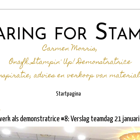
aring for Stam
Carmen Morris,
Onafh. Stampin' Up! Demonstratrice
spiratie, advies en verkoop van materia
Startpagina
7
werk als demonstratrice #8: Verslag teamdag 21 januar