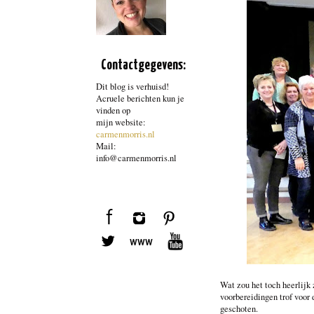
Contactgegevens:
Dit blog is verhuisd!
Acruele berichten kun je
vinden op
mijn website:
carmenmorris.nl
Mail:
info@carmenmorris.nl
Wat zou het toch heerlijk 
voorbereidingen trof voor 
geschoten.