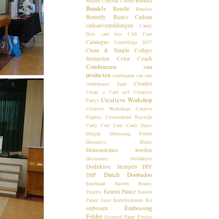
Bundel
Brusho Chrystal Colour
Bundels
Bundle
Bundles
Butterfly Basics
Cadeau
cadeauverpakkingen
Candy
Dots
card kits
CAS
Case
Catalogus
CentreStage 2017
Clean & Simple
Collage
Stempelen
Color Coach
Combineren van
producten
combineren van sets
Crealies
condoleance kaart
Create a Card nr.8
Creatieve
Creatieve Workshop
Party's
Creatieve Workshops
Creative
Express
Creaweekend Rijswijk
Curly Cute
Cute Cards
Daisy
Delight
Debossing Folder
Decorative Masks
Demonstratice worden
Dictionairy
DistInktive
DistInktive Stempels
DIY
Dutch Doobadoo
DSP
Easelkaart
Eastern Beauty
Eastern Palace
Thinlits
Eastern
Palace Suite
Embellishment Kit
Embossing
embossen
Folder
Essential Paper Piecing