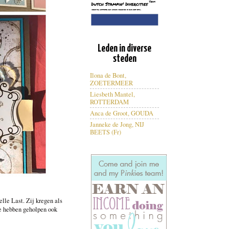
Leden in diverse
steden
Ilona de Bont,
ZOETERMEER
Liesbeth Mantel,
ROTTERDAM
Anca de Groot, GOUDA
Janneke de Jong, NIJ
BEETS (Fr)
le Last. Zij kregen als
e hebben geholpen ook